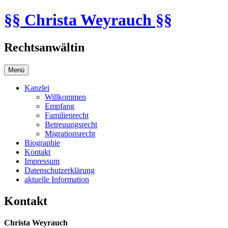
Zum
§§ Christa Weyrauch §§
Inhalt
springen
Rechtsanwältin
Menü
Kanzlei
Willkommen
Empfang
Familienrecht
Betreuungsrecht
Migrationsrecht
Biographie
Kontakt
Impressum
Datenschutzerklärung
aktuelle Information
Kontakt
Christa Weyrauch